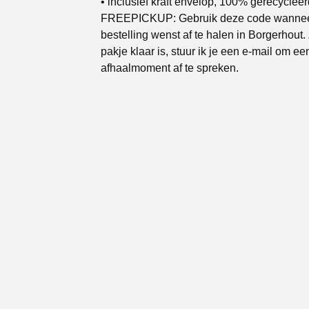
• inclusief kraft envelop, 100% gerecycleer
FREEPICKUP: Gebruik deze code wanneer
bestelling wenst af te halen in Borgerhout.
pakje klaar is, stuur ik je een e-mail om ee
afhaalmoment af te spreken.