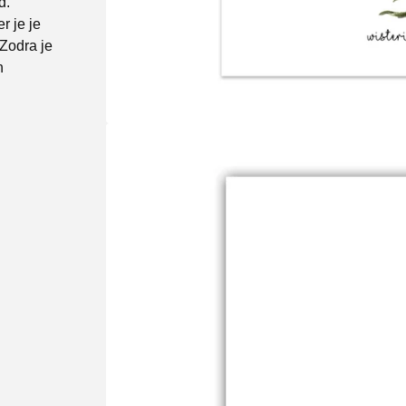
d.
 je je
 Zodra je
n