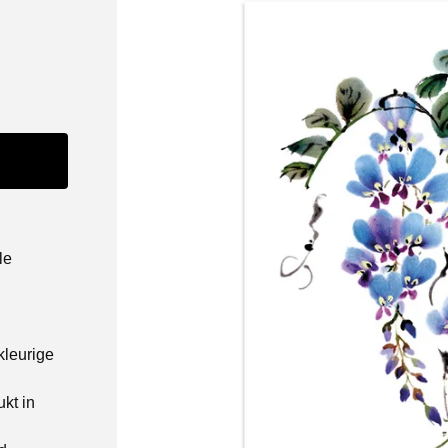
le
kleurige
kt in